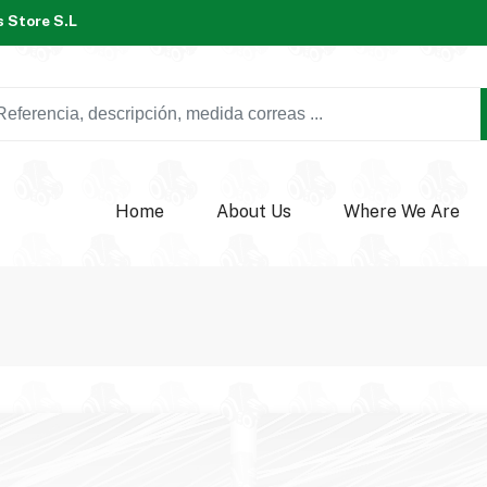
 Store S.L
Home
About Us
Where We Are